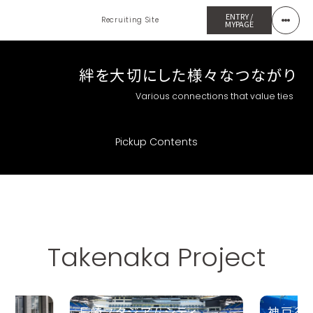
ENTRY /
Recruiting Site
MYPAGE
28 Internship
長きにわたり研ぎ澄まされた技術
絆を大切にした様々なつながり
礎となるブレることのない想い
27 Entry
27 My Page
Pickup Contents
Takenaka Project
長崎スタジアムシティ
神戸須