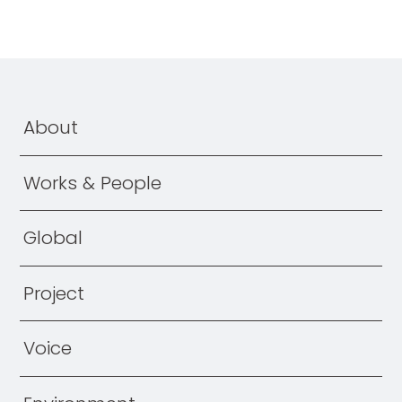
About
竹中の
ナカにあるモノ
Works & People
竹中工務店の
ソリューション
竹中工務店が
つなぐ
未来への絆
職種と
仕事の
流れ
Global
社員紹介
竹中の
座談会
世界の
竹中工務店
Project
機電系が活躍できる理由
海外駐在
社員紹介
–
機電社員のキャリア紹介01
プロジェクト
ストーリー
Voice
–
機電社員のキャリア紹介02
–
長崎スタジアムシティ
–
神戸須磨シーワールド
私の
志望動機