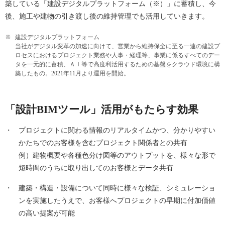
築している「建設デジタルプラットフォーム（※）」に蓄積し、今
後、施工や建物の引き渡し後の維持管理でも活用していきます。
※
建設デジタルプラットフォーム
当社がデジタル変革の加速に向けて、営業から維持保全に至る一連の建設プ
ロセスにおけるプロジェクト業務や人事・経理等、事業に係るすべてのデー
タを一元的に蓄積、ＡＩ等で高度利活用するための基盤をクラウド環境に構
築したもの。2021年11月より運用を開始。
「設計BIMツール」活用がもたらす効果
・
プロジェクトに関わる情報のリアルタイムかつ、分かりやすい
かたちでのお客様を含むプロジェクト関係者との共有
例）建物概要や各種色分け図等のアウトプットを、様々な形で
短時間のうちに取り出してのお客様とデータ共有
・
建築・構造・設備について同時に様々な検証、シミュレーショ
ンを実施したうえで、お客様へプロジェクトの早期に付加価値
の高い提案が可能