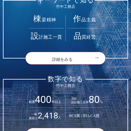
キーワードで知る
竹中工務店
棟
作
梁精神
品主義
設
品
計施工一貫
質経営
詳細をみる
数字で知る
竹中工務店
400
80
当社
%
創業
年以上
設計施工比率
2,418
一級
BCS賞 / BELCA賞
人
建築士