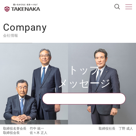
Company
トップ
メッセージ
詳細を見る
取締役名誉会長 竹中 統一
取締役社長 丁野 成人
取締役会長 佐々木 正人