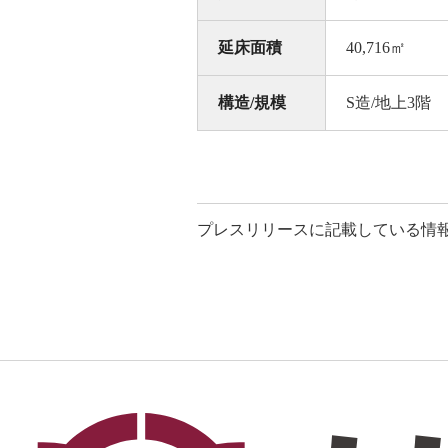
延床面積
40,716㎡
構造/規模
S造/地上3階
プレスリリースに記載している情