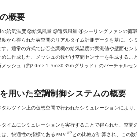
の概要
の給気温度 ②給気風量 ③還気風量 ④シーリングファンの循
温度から得られた実空間のリアルタイム計測データを基に、シ
です。通常の方式では①空調機の給気温度の実測値や壁面セン
ために作成した、メッシュの数だけ空間センサーを生成するこ
メッシュ（約2.0ｍ×１.5ｍ×0.35ｍグリッド）のバーチャル
を用いた空調制御システムの概要
ジタルツイン上の仮想空間で行われたシミュレーションにより
ルタイムにシミュレーションを実行することで得られた、空間
※2
は、快適性の指標であるPMV
との比較が計算され、この数