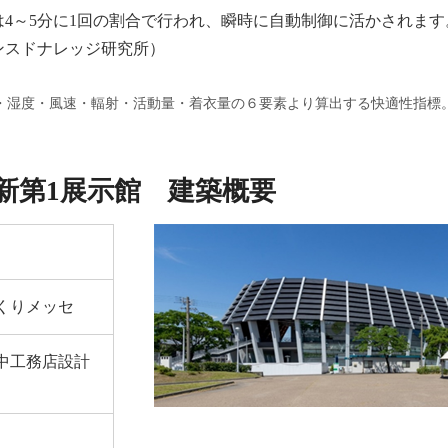
4～5分に1回の割合で行われ、瞬時に自動制御に活かされます
ンスドナレッジ研究所）
 Vote）温度・湿度・⾵速・輻射・活動量・着⾐量の６要素より算出する快適性指標
新第1展示館 建築概要
くりメッセ
中工務店設計