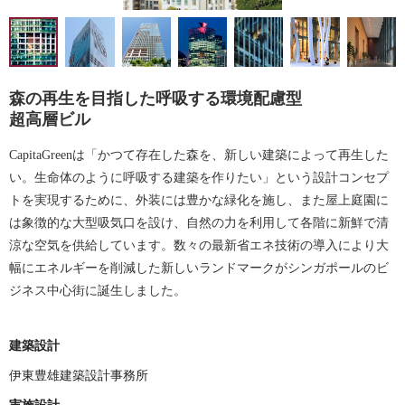
森の再生を目指した呼吸する環境配慮型
超高層ビル
CapitaGreenは「かつて存在した森を、新しい建築によって再生した
い。生命体のように呼吸する建築を作りたい」という設計コンセプ
トを実現するために、外装には豊かな緑化を施し、また屋上庭園に
は象徴的な大型吸気口を設け、自然の力を利用して各階に新鮮で清
涼な空気を供給しています。数々の最新省エネ技術の導入により大
幅にエネルギーを削減した新しいランドマークがシンガポールのビ
ジネス中心街に誕生しました。
建築設計
伊東豊雄建築設計事務所