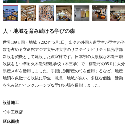
人・地域を育み続ける学びの森
世界109ヵ国・地域（2024年5月1日）出身の外国人留学生が学生の半
数を占める立命館アジア太平洋大学のサステイナビリティ観光学部
新設を契機として建設した教室棟です。⽇本初の⼤規模な⽊造三層
吹抜をもつ準耐⽕⽊造3階建学校（⽊三学）で、構造材の95％に⼤分
県産スギを活⽤しました。⼿摺に別府産の⽵を使⽤するなど、地産
地消を象徴する吹抜に学⽣・教員・地域が集い、多様な個性・活動
を包み込むインクルーシブな学びの場を⽬指しました。
設計施工
竹中工務店
延床面積