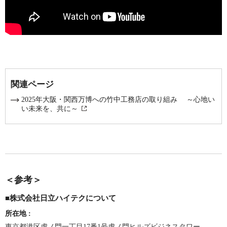
竹中工務店 YouTubeチャンネル「移動式ファミマ無人店舗トレーラー」
動画
関連ページ
2025年大阪・関西万博への竹中工務店の取り組み ～心地い
い未来を、共に～
＜参考＞
■株式会社日立ハイテクについて
所在地
:
東京都港区虎ノ門一丁目17番1号虎ノ門ヒルズビジネスタワー