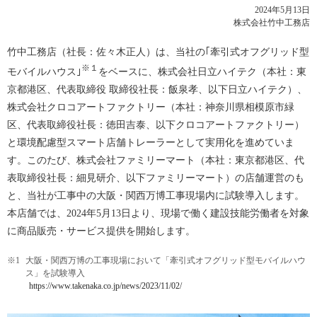
2024年5月13日
株式会社竹中工務店
竹中工務店（社長：佐々木正人）は、当社の｢牽引式オフグリッド型
※１
モバイルハウス｣
をベースに、株式会社日立ハイテク（本社：東
京都港区、代表取締役 取締役社長：飯泉孝、以下日立ハイテク）、
株式会社クロコアートファクトリー（本社：神奈川県相模原市緑
区、代表取締役社長：徳田吉泰、以下クロコアートファクトリー）
と環境配慮型スマート店舗トレーラーとして実用化を進めていま
す。このたび、株式会社ファミリーマート（本社：東京都港区、代
表取締役社長：細見研介、以下ファミリーマート）の店舗運営のも
と、当社が工事中の大阪・関西万博工事現場内に試験導入します。
本店舗では、2024年5月13日より、現場で働く建設技能労働者を対象
に商品販売・サービス提供を開始します。
※1
大阪・関西万博の工事現場において「牽引式オフグリッド型モバイルハウ
ス」を試験導入
https://www.takenaka.co.jp/news/2023/11/02/