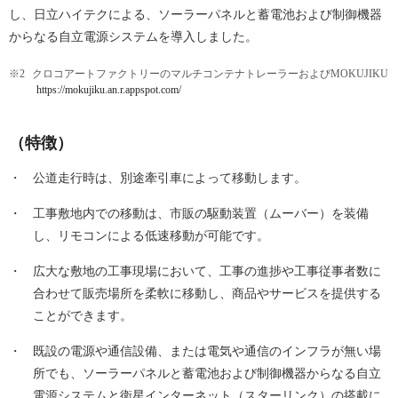
し、日立ハイテクによる、ソーラーパネルと蓄電池および制御機器
からなる自立電源システムを導入しました。
※2
クロコアートファクトリーのマルチコンテナトレーラーおよびMOKUJIKU
https://mokujiku.an.r.appspot.com/
（特徴）
・
公道走行時は、別途牽引車によって移動します。
・
工事敷地内での移動は、市販の駆動装置（ムーバー）を装備
し、リモコンによる低速移動が可能です。
・
広大な敷地の工事現場において、工事の進捗や工事従事者数に
合わせて販売場所を柔軟に移動し、商品やサービスを提供する
ことができます。
・
既設の電源や通信設備、または電気や通信のインフラが無い場
所でも、ソーラーパネルと蓄電池および制御機器からなる自立
電源システムと衛星インターネット（スターリンク）の搭載に