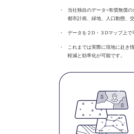
・
当社独⾃のデータ+有償無償の
都市計画、緑地、⼈⼝動態、
・
データを２D・３Dマップ上
・
これまでは実際に現地に赴き
軽減と効率化が可能です。