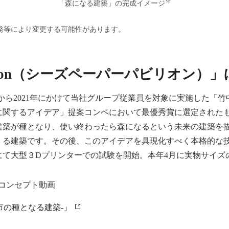
※
「森になる建築」の完成イメージ
発等により変更する可能性があります。
 Pavilion（シーズペーパーパビリオン
on」は、2020年から2021年にかけて当社グループ従業員を対象に実施
に関するアイデア」提案コンペにおいて最優秀賞に選定された
建築が種となり、使い終わったら森になるという未来の建築を
くる建築です。その後、このアイデアを具現化すべく本格的な技
にて大型３Dプリンターでの試験を開始。本年4月に実物サイズ
el コンセプト動画
-未来都市の種となる建築-」