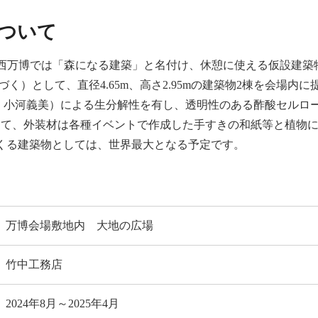
ついて
on」を大阪・関西万博では「森になる建築」と名付け、休憩に使える仮設
づく）として、直径4.65m、高さ2.95mの建築物2棟を会場内
小河義美）による生分解性を有し、透明性のある酢酸セルロース
して、外装材は各種イベントで作成した手すきの和紙等と植物
くる建築物としては、世界最大となる予定です。
万博会場敷地内 大地の広場
竹中工務店
2024年8月～2025年4月