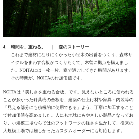
4.
時間を、重ねる。 ｜ 森のストーリー
これまで建材になりにくかった小径木の出番をつくり、森林サ
イクルをまわす合板がつくりたくて、木曽に拠点を構えまし
た。NOITAには一枚一枚、森で過ごしてきた時間があります。
その時間が、NOITAの付加価値です。
NOITAは「美しさを重ねる合板」です。見えないところに使われる
ことが多かった針葉樹の合板を、建築の仕上げ材や家具・内装等の
「見える部分にも積極的に使用できる」よう、丁寧に加工すること
で付加価値を高めました。人にも地球にもやさしい製品となってお
り、小規模工場ならではのフットワークの軽さを生かして、従来の
大規模工場では難しかったカスタムオーダーにも対応します。