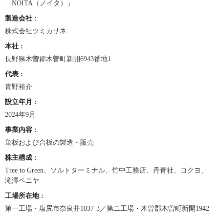
「NOITA（ノイタ）」
製造会社
:
株式会社ツミカサネ
本社
:
長野県木曽郡木曽町新開6943番地1
代表
:
青野裕介
設立年月
:
2024年9月
事業内容
:
単板および合板の製造・販売
株主構成
:
Tree to Green、ソルトターミナル、竹中工務店、丹青社、コクヨ、
滝澤ベニヤ
工場所在地
:
第一工場・塩尻市奈良井1037-3／第二工場・木曽郡木曽町新開1942