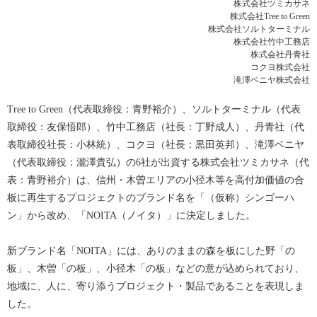
株式会社ツミカサネ
株式会社Tree to Green
株式会社ソルトターミナル
株式会社竹中工務店
株式会社丹青社
コクヨ株式会社
滝澤ベニヤ株式会社
Tree to Green（代表取締役：青野裕介）、ソルトターミナル（代表
取締役：友保悟郎）、竹中工務店（社長：丁野成人）、丹青社（代
表取締役社長：小林統）、コクヨ（社長：黒田英邦）、滝澤ベニヤ
（代表取締役：瀧澤貴弘）の6社が出資する株式会社ツミカサネ（代
表：青野裕介）は、信州・木曽エリアの小径木等を高付加価値の合
板に再生するプロジェクトのブランド名を「（仮称）シンゴーハ
ン」から改め、「NOITA（ノイタ）」に決定しました。
新ブランド名「NOITA」には、ありのままの森を板にした野「の
板」、木曽「の板」、小径木「の板」などの意が込められており、
地域に、人に、寄り添うプロジェクト・製品であることを表現しま
した。