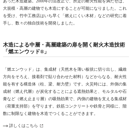
あった木造建築。2000年の法改正で、所定の耐火性能を満たせば、
大規模・高層の建物でも木造にすることが可能になりました。これ
を受け、竹中工務店はいち早く「燃えにくい木材」などの研究に着
手し、数々の独自技術を開発しました。
木造による中層・高層建築の扉を開く耐火木造技術
「燃エンウッド®」
「燃エンウッド」は、集成材（天然木を薄い板状に切り出し、繊維
方向をそろえ、接着剤で貼り合わせた材料）などからなる、耐火性
能を有する構造体（柱、梁、耐力壁）です。火災時には、外側の集
成材（燃え代層）が炭化することによる遮熱効果と、モルタルや石
膏など（燃え止まり層）の吸熱効果で、内側の建物を支える集成材
（荷重支持部）を守ります。鉄筋コンクリートや鉄骨と同様に、階
数に制限なく建物を木造でつくることができます。
詳しくはこちら