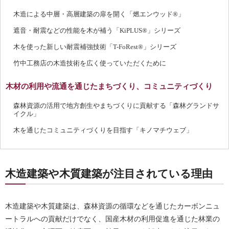
木造による中層・高層建築の扉を開く「燃エンウッド®」
遮音・耐震などの性能を木が補う「KiPLUS®」シリーズ
木を使った新しい耐震補強技術「T-FoRest®」シリーズ
竹中工務店の木造技術を広く使っていただくために
木材の利用や流通を通じたまちづくり、コミュニティづくり
森林資源の活用で地方創生やまちづくりに貢献する「森林グランドサ
イクル」
木を通じたコミュニティづくりを目指す「キノマチウェブ」
木造建築や木質建築が注目されている理由
木造建築や木質建築は、森林資源の循環などを通じたカーボンニュ
ートラルへの貢献だけでなく、国産木材の利用促進を通じた林業の